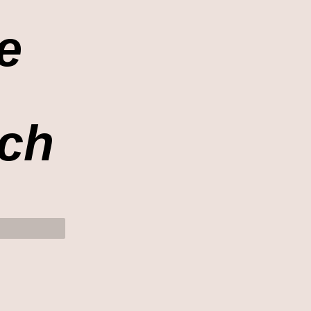
e
ich