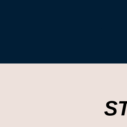
Stay tu
S