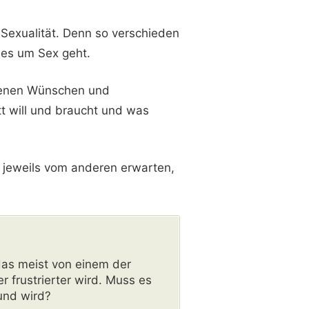
Sexualität. Denn so verschieden
 es um Sex geht.
chenen Wünschen und
t will und braucht und was
 jeweils vom anderen erwarten,
das meist von einem der
 frustrierter wird. Muss es
und wird?