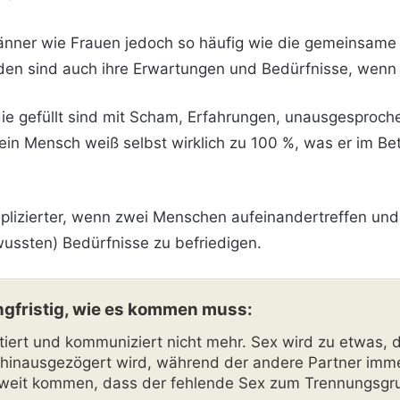
änner wie Frauen jedoch so häufig wie die gemeinsame 
den sind auch ihre Erwartungen und Bedürfnisse, wenn
 die gefüllt sind mit Scham, Erfahrungen, unausgespro
in Mensch weiß selbst wirklich zu 100 %, was er im Bet
mplizierter, wenn zwei Menschen aufeinandertreffen und
wussten) Bedürfnisse zu befriedigen.
angfristig, wie es kommen muss:
tiert und kommuniziert nicht mehr. Sex wird zu etwas, 
 hinausgezögert wird, während der andere Partner immer
weit kommen, dass der fehlende Sex zum Trennungsgr