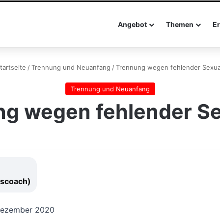
Angebot
Themen
Er
tartseite
/
Trennung und Neuanfang
/
Trennung wegen fehlender Sexual
Trennung und Neuanfang
g wegen fehlender Se
gscoach)
 Dezember 2020