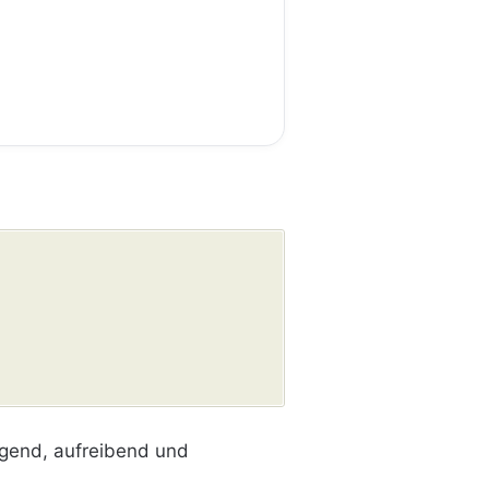
ngend, aufreibend und