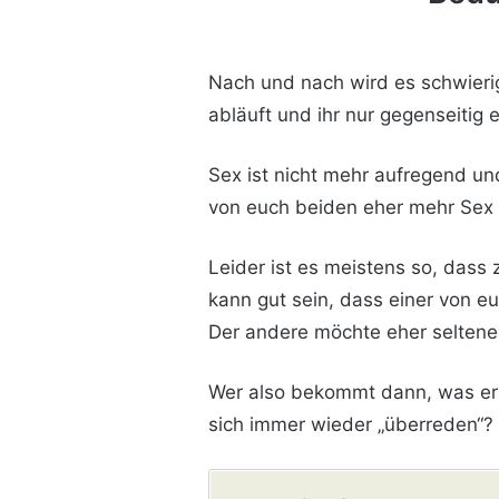
Nach und nach wird es schwierig
abläuft und ihr nur gegenseitig 
Sex ist nicht mehr aufregend und
von euch beiden eher mehr Sex i
Leider ist es meistens so, dass
kann gut sein, dass einer von e
Der andere möchte eher seltener
Wer also bekommt dann, was er 
sich immer wieder „überreden“?