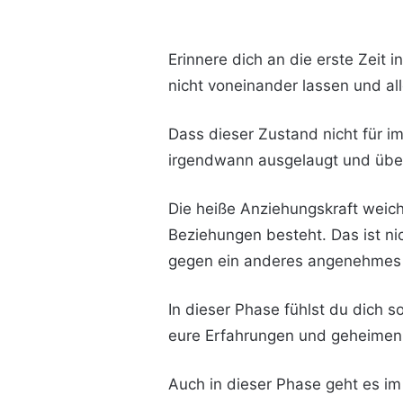
Erinnere dich an die erste Zeit 
nicht voneinander lassen und al
Dass dieser Zustand nicht für i
irgendwann ausgelaugt und über
Die heiße Anziehungskraft weicht
Beziehungen besteht. Das ist ni
gegen ein anderes angenehmes G
In dieser Phase fühlst du dich s
eure Erfahrungen und geheimen 
Auch in dieser Phase geht es im