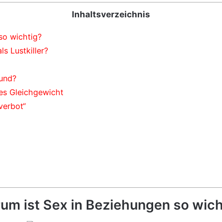
Inhaltsverzeichnis
so wichtig?
s Lustkiller?
und?
es Gleichgewicht
verbot“
um ist Sex in Beziehungen so wich