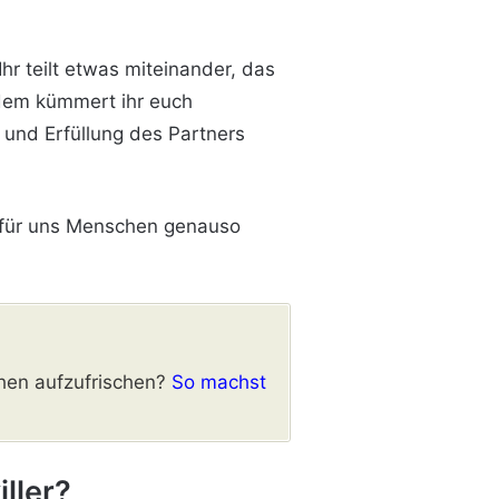
Ihr teilt etwas miteinander, das
dem kümmert ihr euch
t und Erfüllung des Partners
d für uns Menschen genauso
hen aufzufrischen?
So machst
ller?