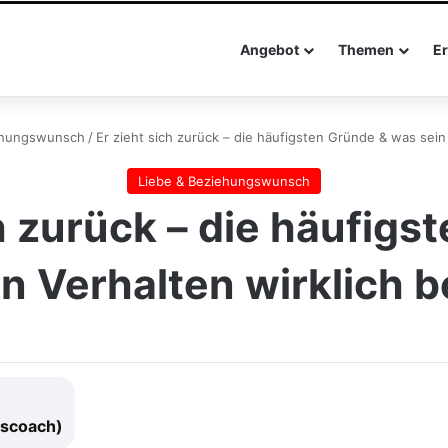
Angebot
Themen
Er
ehungswunsch
/
Er zieht sich zurück – die häufigsten Gründe & was sein
Liebe & Beziehungswunsch
ch zurück – die häufigs
n Verhalten wirklich 
gscoach)