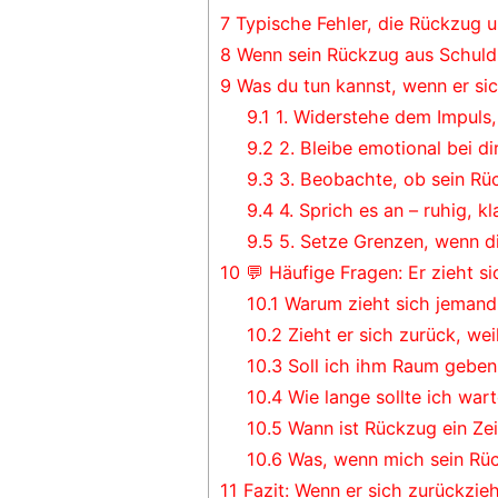
7
Typische Fehler, die Rückzug u
8
Wenn sein Rückzug aus Schuld
9
Was du tun kannst, wenn er sic
9.1
1. Widerstehe dem Impuls, 
9.2
2. Bleibe emotional bei dir
9.3
3. Beobachte, ob sein Rü
9.4
4. Sprich es an – ruhig, k
9.5
5. Setze Grenzen, wenn d
10
💬 Häufige Fragen: Er zieht s
10.1
Warum zieht sich jemand 
10.2
Zieht er sich zurück, wei
10.3
Soll ich ihm Raum geben
10.4
Wie lange sollte ich war
10.5
Wann ist Rückzug ein Ze
10.6
Was, wenn mich sein Rüc
11
Fazit: Wenn er sich zurückzieht