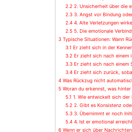
2.2
2. Unsicherheit über die 
2.3
3. Angst vor Bindung ode
2.4
4. Alte Verletzungen wirk
2.5
5. Die emotionale Verbin
3
Typische Situationen: Wann Rü
3.1
Er zieht sich in der Kenne
3.2
Er zieht sich nach einem i
3.3
Er zieht sich nach einem S
3.4
Er zieht sich zurück, soba
4
Was Rückzug nicht automatisc
5
Woran du erkennst, was hinter 
5.1
1. Wie entwickelt sich der
5.2
2. Gibt es Konsistenz ode
5.3
3. Übernimmt er noch Initi
5.4
4. Ist er emotional erreic
6
Wenn er sich über Nachrichten