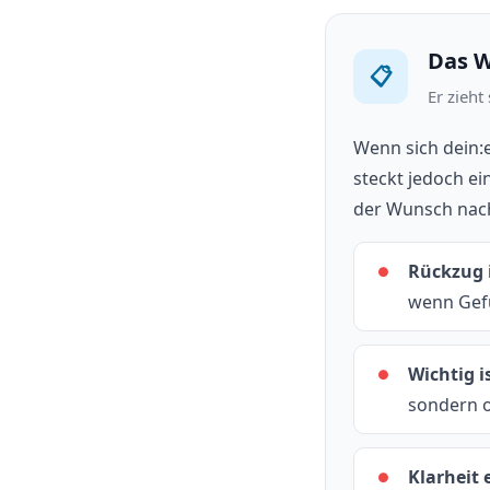
Das W
📋
Er zieht
Wenn sich dein:e
steckt jedoch ei
der Wunsch nac
Rückzug i
●
wenn Gefü
Wichtig i
●
sondern o
Klarheit
●