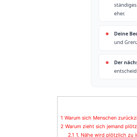
ständiges
eher.
Deine Bed
●
und Grenz
Der nächs
●
entscheid
1
Warum sich Menschen zurückzi
2
Warum zieht sich jemand plötz
2.1
1. Nähe wird plötzlich zu i